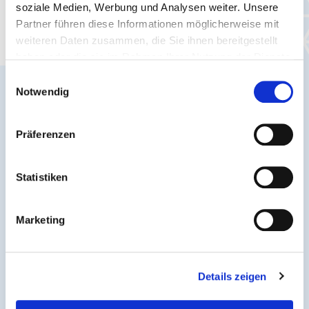
soziale Medien, Werbung und Analysen weiter. Unsere
Stay up to date - the latest news and
Partner führen diese Informationen möglicherweise mit
information for you.
weiteren Daten zusammen, die Sie ihnen bereitgestellt
haben oder die sie im Rahmen Ihrer Nutzung der Dienste
gesammelt haben.
Einwilligungsauswahl
Notwendig
Präferenzen
Statistiken
Marketing
Traffic reports
Details zeigen
Timetable changes, special services & acute