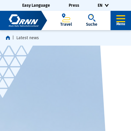
Skip navigation
Skip to footer
Easy Language
Press
EN
Travel
Suche
Menu
Latest news