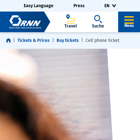
Skip navigation
Skip to footer
Easy Language
Press
EN
Travel
Suche
Menu
Tickets & Prices
Buy tickets
Cell phone ticket