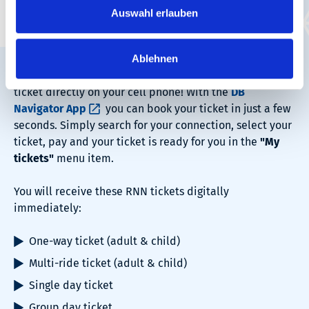
Auswahl erlauben
Your ticket? Click. Done.
Ablehnen
No more queuing, no more paper chaos: get your RNN
ticket directly on your cell phone! With the
DB
Navigator App
you can book your ticket in just a few
seconds. Simply search for your connection, select your
ticket, pay and your ticket is ready for you in the
"My
tickets"
menu item.
You will receive these RNN tickets digitally
immediately:
One-way ticket (adult & child)
Multi-ride ticket (adult & child)
Single day ticket
Group day ticket