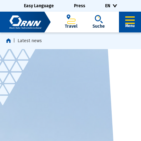
Skip navigation
Skip to footer
Easy Language
Press
EN
Travel
Suche
Menu
Latest news