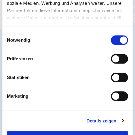
soziale Medien, Werbung und Analysen weiter. Unsere
Stay up to date - the latest news and
Partner führen diese Informationen möglicherweise mit
information for you.
weiteren Daten zusammen, die Sie ihnen bereitgestellt
haben oder die sie im Rahmen Ihrer Nutzung der Dienste
gesammelt haben.
Einwilligungsauswahl
Notwendig
Präferenzen
Statistiken
Marketing
Traffic reports
Details zeigen
Timetable changes, special services & acute