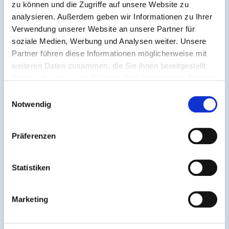
zu können und die Zugriffe auf unsere Website zu
analysieren. Außerdem geben wir Informationen zu Ihrer
Refundable
no
Verwendung unserer Website an unsere Partner für
soziale Medien, Werbung und Analysen weiter. Unsere
Replacement
no
Partner führen diese Informationen möglicherweise mit
if lost
weiteren Daten zusammen, die Sie ihnen bereitgestellt
Validity
1 trip
haben oder die sie im Rahmen Ihrer Nutzung der Dienste
period
gesammelt haben.
Einwilligungsauswahl
Notwendig
Invalid
Invalid in the event of lamination,
tickets
severe damage or soiling, after expiry
of the validity period, when used by
Präferenzen
unauthorized persons, and for
journeys that do not comply with the
Statistiken
permitted terms of use.
Special
Two children count as one person
Marketing
conditions /
when calculating the supplement.
remarks