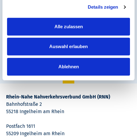
Details zeigen
If you want to find out the exact price of your ticket,
Alle zulassen
click on our
price and timetable information
. There you
can enter your starting point and destination and the
price of your ticket will be displayed.
Auswahl erlauben
Ablehnen
Rhein-Nahe Nahverkehrsverbund GmbH (RNN)
Bahnhofstraße 2
55218 Ingelheim am Rhein
Postfach 1611
55209 Ingelheim am Rhein