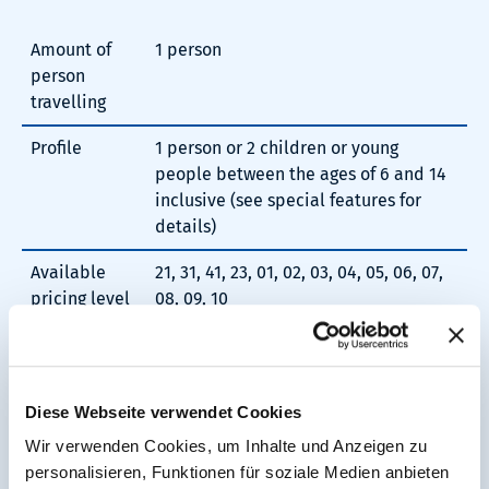
Amount of
1 person
person
travelling
Profile
1 person or 2 children or young
people between the ages of 6 and 14
inclusive (see special features for
details)
Available
21, 31, 41, 23, 01, 02, 03, 04, 05, 06, 07,
pricing level
08, 09, 10
Validation
no
required
Diese Webseite verwendet Cookies
Transferable
no
Wir verwenden Cookies, um Inhalte und Anzeigen zu
Companion
no
personalisieren, Funktionen für soziale Medien anbieten
travel