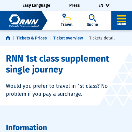
Skip navigation
Skip to footer
Easy Language
Press
EN
Travel
Suche
Menu
Tickets & Prices
Ticket overview
Tickets detail
RNN 1st class supplement
single journey
Would you prefer to travel in 1st class? No
problem if you pay a surcharge.
Information