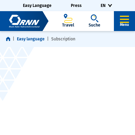
Skip navigation
Skip to footer
Easy Language
Press
EN
Travel
Suche
Menu
Easy language
Subscription