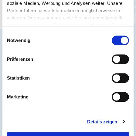
soziale Medien, Werbung und Analysen weiter. Unsere
Bleib auf dem Laufenden - aktuelle
Partner führen diese Informationen möglicherweise mit
Verkehrsmeldungen und Infos für Dich.
weiteren Daten zusammen, die Sie ihnen bereitgestellt
haben oder die sie im Rahmen Ihrer Nutzung der Dienste
gesammelt haben.
Einwilligungsauswahl
Notwendig
Präferenzen
Statistiken
Marketing
Verkehrsmeldungen
Details zeigen
Fahrplanänderungen, Sonderverkehre & akute