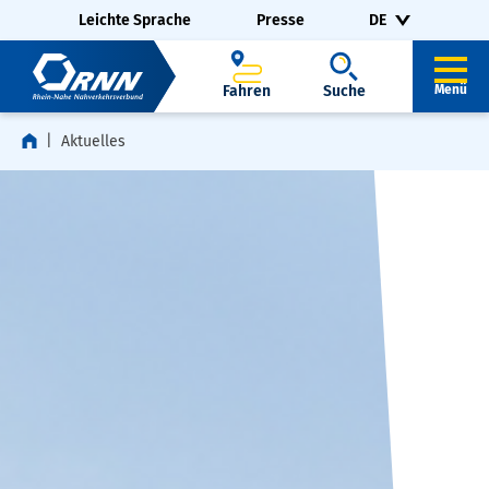
Navigation überspringen
Zur Fußzeile springen
Leichte Sprache
Presse
DE
Fahren
Suche
Menü
Aktuelles