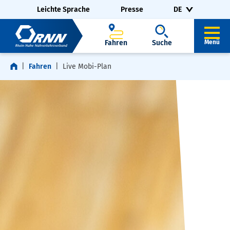
Navigation überspringen
Zur Fußzeile springen
Leichte Sprache
Presse
DE
Fahren
Suche
Menü
Fahren
Live Mobi-Plan