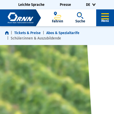
Navigation überspringen
Zur Fußzeile springen
Leichte Sprache
Presse
DE
Fahren
Suche
Menü
Tickets & Preise
Abos & Spezialtarife
Schüler:innen & Auszubildende