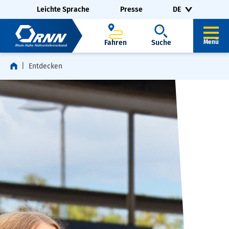
Navigation überspringen
Zur Fußzeile springen
Leichte Sprache
Presse
DE
Fahren
Suche
Menü
Entdecken