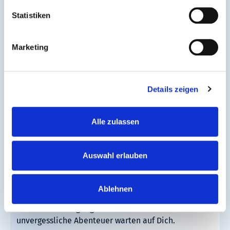
dem interaktiven Live Mobi-Plan!
Statistiken
Mehr erfahren
Marketing
Details zeigen
Alle zulassen
Auswahl erlauben
Ausflugstipps
Ablehnen
Entdecke die Highlights im RNN-Gebiets:
unvergessliche Abenteuer warten auf Dich.