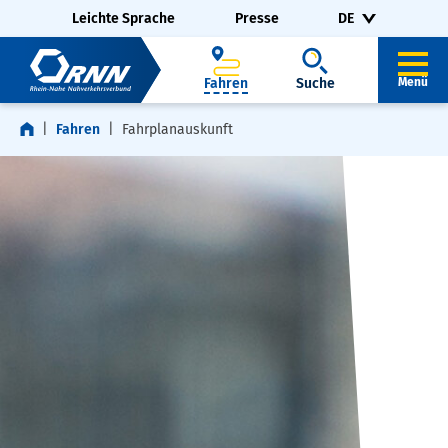
Navigation überspringen
Zur Fußzeile springen
Leichte Sprache
Presse
DE
Fahren
Suche
Menü
Fahren
Fahrplanauskunft