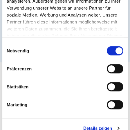
analysieren. Außerdem geben wir Informationen zu Ihrer
Suchen
Verwendung unserer Website an unsere Partner für
soziale Medien, Werbung und Analysen weiter. Unsere
Partner führen diese Informationen möglicherweise mit
weiteren Daten zusammen, die Sie ihnen bereitgestellt
haben oder die sie im Rahmen Ihrer Nutzung der Dienste
gesammelt haben.
Einwilligungsauswahl
Notwendig
Präferenzen
Rhein-Nahe Nahverkehrsverbund GmbH (RNN)
Bahnhofstraße 2
Statistiken
55218 Ingelheim am Rhein
Postfach 1611
Marketing
55209 Ingelheim am Rhein
Details zeigen