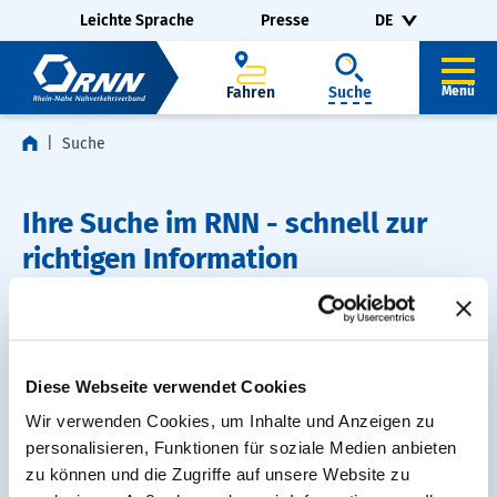
Navigation überspringen
Zur Fußzeile springen
Leichte Sprache
Presse
DE
Fahren
Suche
Menü
Suche
Ihre Suche im RNN - schnell zur
richtigen Information
Sie suchen eine Verbindung, Fahrpläne oder
Informationen rund um den Nahverkehr im RNN?
Nutzen Sie einfach die Suche – mit wenigen Klicks
Diese Webseite verwendet Cookies
gelangen Sie zu den passenden Ergebnissen.
Wir verwenden Cookies, um Inhalte und Anzeigen zu
personalisieren, Funktionen für soziale Medien anbieten
zu können und die Zugriffe auf unsere Website zu