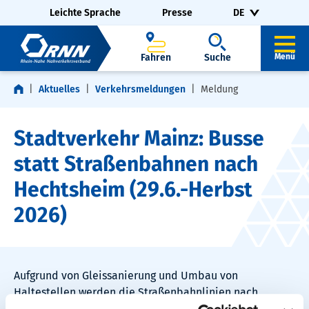
Navigation überspringen
Zur Fußzeile springen
Leichte Sprache
Presse
DE
Fahren
Suche
Menü
Aktuelles
Verkehrsmeldungen
Meldung
Stadtverkehr Mainz: Busse
statt Straßenbahnen nach
Hechtsheim (29.6.-Herbst
2026)
Aufgrund von Gleissanierung und Umbau von
Haltestellen werden die Straßenbahnlinien nach
Hechtsheim ab dem 29.06. bis voraussichtlich Herbst