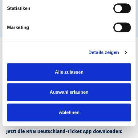
Statistiken
Marketing
Rhein-Nahe Nahverkehrsverbund GmbH (RNN)
Details zeigen
Bahnhofstraße 2
55218 Ingelheim am Rhein
Alle zulassen
Postfach 1611
55209 Ingelheim am Rhein
Auswahl erlauben
Ablehnen
Jetzt die RNN Deutschland-Ticket App downloaden: