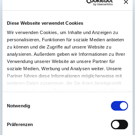
2026 durch Busse ersetzt.
Die Linien 50 und 53 werden zwischen Am Gautor und
Diese Webseite verwendet Cookies
Hechtsheim durch Busse ersetzt, wobei die
Wir verwenden Cookies, um Inhalte und Anzeigen zu
Ersatzbusse der Linie 50 ab Hechtsheim Mühldreieck
personalisieren, Funktionen für soziale Medien anbieten
als Linie 66 weiterfahren, während die Ersatzbusse
zu können und die Zugriffe auf unsere Website zu
der Linie 53 nach Hechtsheim Bürgerhaus fahren.
analysieren. Außerdem geben wir Informationen zu Ihrer
Die Linie 52 fährt von Bretzenheim kommend weiter
Verwendung unserer Website an unsere Partner für
nach Mainz Zollhafen und wird zwischen Mainz Hbf
soziale Medien, Werbung und Analysen weiter. Unsere
und Hechtsheim durch Busse ersetzt. Zwischen Mainz
Partner führen diese Informationen möglicherweise mit
Hbf und Zollhafen ersetzt die Linie 52 die Linie 59,
weiteren Daten zusammen, die Sie ihnen bereitgestellt
die komplett entfällt.
haben oder die sie im Rahmen Ihrer Nutzung der Dienste
gesammelt haben.
Einwilligungsauswahl
Weitere Informationen findest Du auf der
Internetseite
Notwendig
der Mainzer Mobilität
.
Präferenzen
Zurück