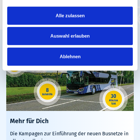
Informativ und inspirierend. Bei unseren
Alle zulassen
Kampagnen steht Dein Erlebnis im Mittelpunkt.
Auswahl erlauben
Ablehnen
Mehr für Dich
Die Kampagen zur Einführung der neuen Busnetze in