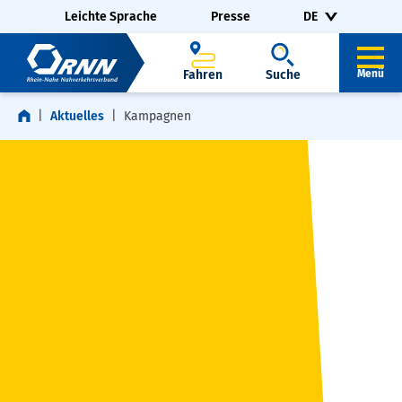
Navigation überspringen
Zur Fußzeile springen
Leichte Sprache
Presse
DE
Fahren
Suche
Menü
Aktuelles
Kampagnen