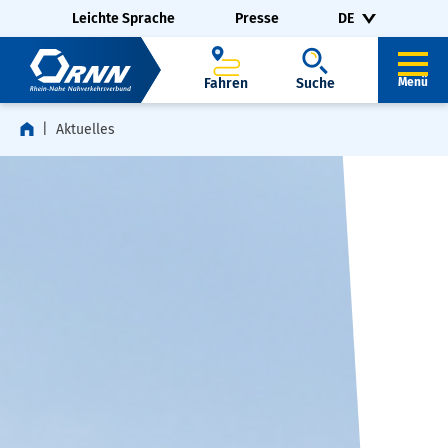
Navigation überspringen
Zur Fußzeile springen
Leichte Sprache
Presse
DE
Fahren
Suche
Menü
Aktuelles