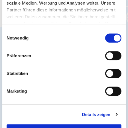
soziale Medien, Werbung und Analysen weiter. Unsere
Bleib auf dem Laufenden - aktuelle
Partner führen diese Informationen möglicherweise mit
Verkehrsmeldungen und Infos für Dich.
weiteren Daten zusammen, die Sie ihnen bereitgestellt
haben oder die sie im Rahmen Ihrer Nutzung der Dienste
gesammelt haben.
Einwilligungsauswahl
Notwendig
Präferenzen
Statistiken
Marketing
Verkehrsmeldungen
Details zeigen
Fahrplanänderungen, Sonderverkehre & akute