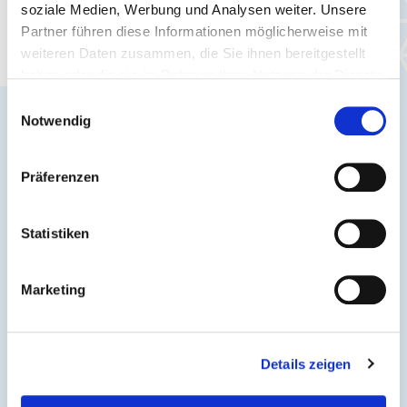
soziale Medien, Werbung und Analysen weiter. Unsere
Bleib auf dem Laufenden - aktuelle
Partner führen diese Informationen möglicherweise mit
Verkehrsmeldungen und Infos für Dich.
weiteren Daten zusammen, die Sie ihnen bereitgestellt
haben oder die sie im Rahmen Ihrer Nutzung der Dienste
gesammelt haben.
Einwilligungsauswahl
Notwendig
Präferenzen
Statistiken
Marketing
Verkehrsmeldungen
Details zeigen
Fahrplanänderungen, Sonderverkehre & akute