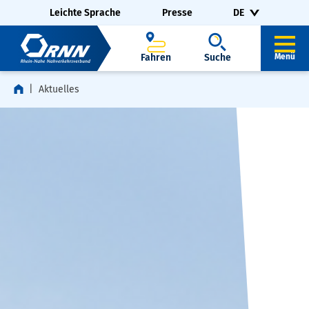
Navigation überspringen
Zur Fußzeile springen
Leichte Sprache
Presse
DE
Fahren
Suche
Menü
Aktuelles