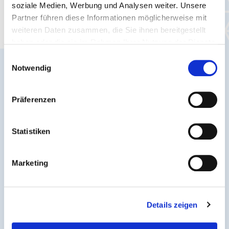
soziale Medien, Werbung und Analysen weiter. Unsere
Bleib auf dem Laufenden - aktuelle
Partner führen diese Informationen möglicherweise mit
Verkehrsmeldungen und Infos für Dich.
weiteren Daten zusammen, die Sie ihnen bereitgestellt
haben oder die sie im Rahmen Ihrer Nutzung der Dienste
gesammelt haben.
Einwilligungsauswahl
Notwendig
Präferenzen
Statistiken
Marketing
Verkehrsmeldungen
Details zeigen
Fahrplanänderungen, Sonderverkehre & akute