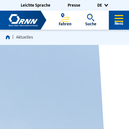
Navigation überspringen
Zur Fußzeile springen
Leichte Sprache
Presse
DE
Fahren
Suche
Menü
Aktuelles