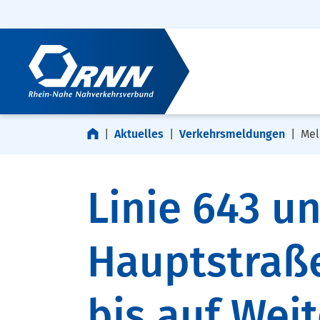
Navigation überspringen
Zur Fußzeile springen
Aktuelles
Verkehrsmeldungen
Mel
Linie 643 u
Hauptstraße
bis auf Weit