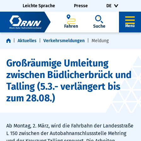
Navigation überspringen
Zur Fußzeile springen
Leichte Sprache
Presse
DE
Fahren
Suche
Menü
Aktuelles
Verkehrsmeldungen
Meldung
Großräumige Umleitung
zwischen Büdlicherbrück und
Talling (5.3.- verlängert bis
zum 28.08.)
Ab Montag, 2. März, wird die Fahrbahn der Landesstraße
L 150 zwischen der Autobahnanschlussstelle Mehring
und der Kreuzung Talling erneuert. Die Arbeiten