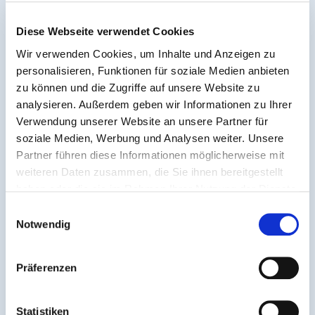
Aufgrund der geänderten Linienführung kann es zu
Verspätungen kommen.
Diese Webseite verwendet Cookies
Wir verwenden Cookies, um Inhalte und Anzeigen zu
Updates:
personalisieren, Funktionen für soziale Medien anbieten
zu können und die Zugriffe auf unsere Website zu
Die Baumaßnahme wurde verlängert. Sie dauert nun
analysieren. Außerdem geben wir Informationen zu Ihrer
voraussichtlich bis
28.08.
(statt ursprünglich bis
15.08.
).
Verwendung unserer Website an unsere Partner für
soziale Medien, Werbung und Analysen weiter. Unsere
Ab
Montag, 29.06.2026
wird die Haltestelle
Partner führen diese Informationen möglicherweise mit
Malborn/Nikolausquelle
während der Sperrung der
weiteren Daten zusammen, die Sie ihnen bereitgestellt
L150
zusätzlich bedient.
haben oder die sie im Rahmen Ihrer Nutzung der Dienste
gesammelt haben.
Einwilligungsauswahl
Ab dem
04.07.2026
wird die Baustelle in Tiefenstein
Notwendig
aufgehoben. Daher gilt
ab diesem Zeitpunkt
der neue
Fahrplan „800 Baustelle Tailling ab 04.07.2026“.
Präferenzen
Statistiken