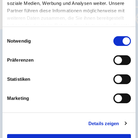
soziale Medien, Werbung und Analysen weiter. Unsere
Bleib auf dem Laufenden - aktuelle
Partner führen diese Informationen möglicherweise mit
Verkehrsmeldungen und Infos für Dich.
weiteren Daten zusammen, die Sie ihnen bereitgestellt
haben oder die sie im Rahmen Ihrer Nutzung der Dienste
gesammelt haben.
Einwilligungsauswahl
Notwendig
Präferenzen
Statistiken
Marketing
Verkehrsmeldungen
Details zeigen
Fahrplanänderungen, Sonderverkehre & akute