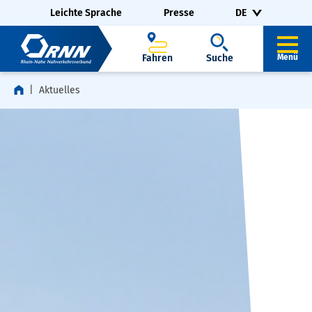
Navigation überspringen
Zur Fußzeile springen
Leichte Sprache
Presse
DE
Fahren
Suche
Menü
Aktuelles