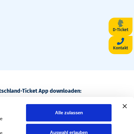
D-Ticket
Kontakt
utschland-Ticket App downloaden:
, bundesweit unterwegs.
Alle zulassen
le
Auswahl erlauben
le