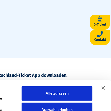
D-Ticket
Kontakt
utschland-Ticket App downloaden:
, bundesweit unterwegs.
Alle zulassen
le
Auswahl erlauben
le