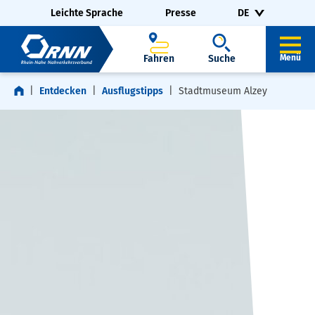
Navigation überspringen
Zur Fußzeile springen
Leichte Sprache
Presse
DE
Fahren
Suche
Menü
Entdecken
Ausflugstipps
Stadtmuseum Alzey