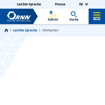
Navigation überspringen
Zur Fußzeile springen
Leichte Sprache
Presse
DE
Fahren
Suche
Menü
Leichte Sprache
Fahrkarten