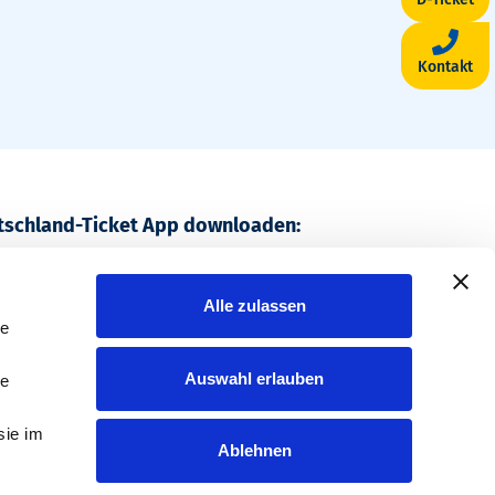
Kontakt
utschland-Ticket App downloaden:
, bundesweit unterwegs.
Alle zulassen
le
Auswahl erlauben
le
sie im
Ablehnen