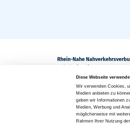
Rhein-Nahe Nahverkehrsverb
Bahnhofstraße 2
55218 Ingelheim am Rhein
Diese Webseite verwende
Wir verwenden Cookies, um
Postfach 1611
Medien anbieten zu können
55209 Ingelheim am Rhein
geben wir Informationen z
Medien, Werbung und Analy
möglicherweise mit weiter
Rahmen Ihrer Nutzung der